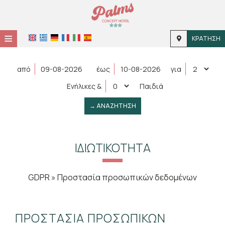
≡
ΚΡΆΤΗΣΗ
HOME
από
έως
για
ΤΟΠΟΘΕΣΊΑ
Ενήλικες
&
Παιδιά
ΔΙΑΜΟΝΉ
→ ΑΝΑΖΉΤΗΣΗ
ΠΑΡΟΧΈΣ
ΦΩΤΟΓΡΑΦΊΕΣ
ΙΔΙΩΤΙΚΌΤΗΤΑ
ΕΠΙΚΟΙΝΩΝΊΑ
GDPR » Προστασία προσωπικών δεδομένων
ΠΡΟΣΤΑΣΊΑ ΠΡΟΣΩΠΙΚΏΝ