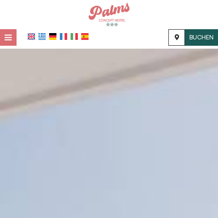
≡
BUCHEN
STARTSEITE
STANDORT
UNTERKUNFT
EINRICHTUNGEN
FOTOGALLERIE
KONTAKT