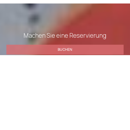
Machen Sie eine Reservierung
BUCHEN
» Superior Suite mit Poolblick
» Executive Suite mit
Außenwhirlpool
» Superior suite mit privatem Pool
»
Junior Suite mit privatem Pool
» Deluxe-Suite mit
Außenwhirlpool
» Suite mit privatem Pool
» King Suite mit
privatem Pool und Garten
» Junior Suite mit Poolblick