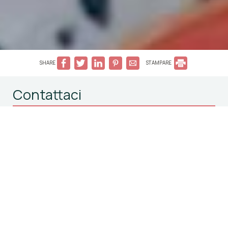
SHARE
STAMPARE
Contattaci
The Palms Concept Hotel
Hotel a Faliraki Rodi
Faliraki - 85100 Faliraki Rhodes Greece
Tel.
+30 2241084748
WhatsApp
+30 6943446027
info@thepalmsconcepthotel.gr
GEMH: 175755520000
Check-in 15:00 Check-out 11:00